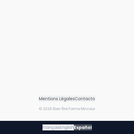
Mentions Légales
Contacto
©
2026
Bien Être Forme Minceur
Français
English
Español