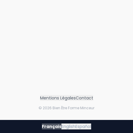
Mentions Légales
Contact
©
2026
Bien Être Forme Minceur
Français
English
Español