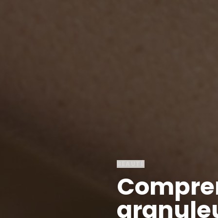
BEAUTÉ
Comprend
granuleu