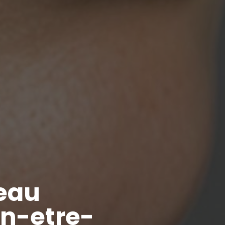
peau
en-etre-