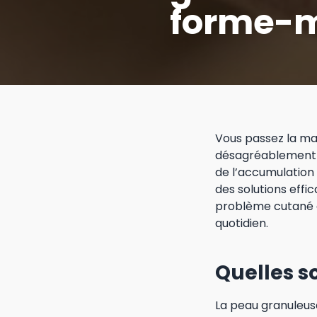
forme-m
Vous passez la mai
désagréablement g
de l’accumulation 
des solutions effi
problème cutané a
quotidien.
Quelles s
La peau granuleuse