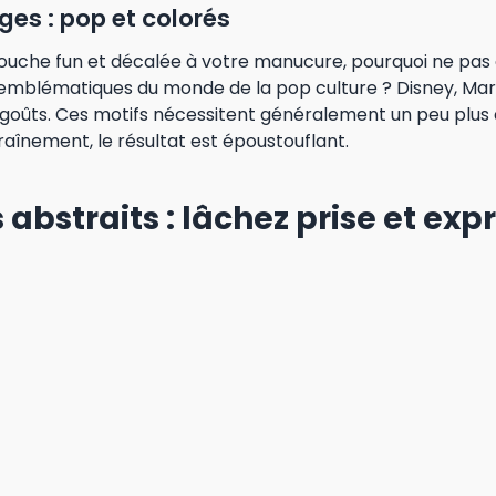
es : pop et colorés
ouche fun et décalée à votre manucure, pourquoi ne pas 
mblématiques du monde de la pop culture ? Disney, Marvel
 goûts. Ces motifs nécessitent généralement un peu plus 
aînement, le résultat est époustouflant.
 abstraits : lâchez prise et ex
de laisser libre cours à votre créativité, les motifs abstrai
er vos émotions et créez des designs uniques en mélangea
vos envies du moment. Pour ce type de
dessin ongle
, n’h
ques et accessoires tels que les pinceaux, les éponges ou
éciaux : surprenez-vous !