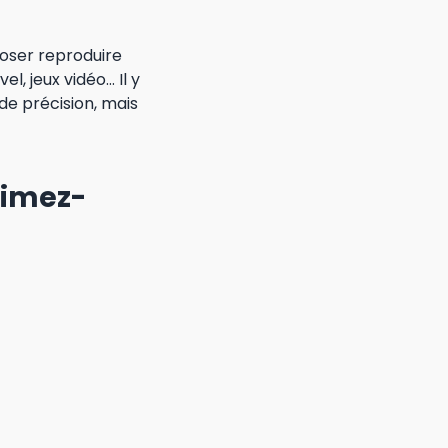
oser reproduire
, jeux vidéo… Il y
de précision, mais
primez-
ts sont faits pour
nt les couleurs et
ésitez pas à utiliser
 encore les