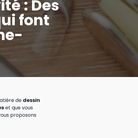
ité : Des
ui font
me-
atière de
dessin
es
et que vous
 vous proposons