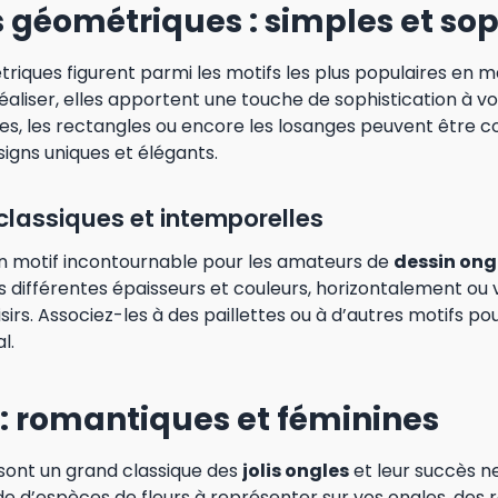
s géométriques : simples et so
riques figurent parmi les motifs les plus populaires en 
réaliser, elles apportent une touche de sophistication à vo
cles, les rectangles ou encore les losanges peuvent être 
igns uniques et élégants.
 classiques et intemporelles
un motif incontournable pour les amateurs de
dessin ong
s différentes épaisseurs et couleurs, horizontalement ou
isirs. Associez-les à des paillettes ou à d’autres motifs po
l.
s : romantiques et féminines
 sont un grand classique des
jolis ongles
et leur succès ne
de d’espèces de fleurs à représenter sur vos ongles, des 