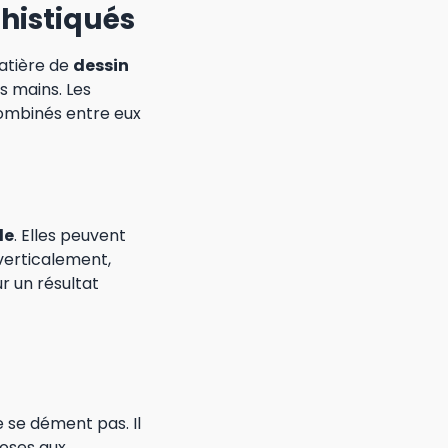
phistiqués
matière de
dessin
s mains. Les
combinés entre eux
le
. Elles peuvent
 verticalement,
ur un résultat
 se dément pas. Il
roses aux