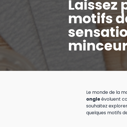
Laissez p
motifs d
sensati
minceu
Le monde de la ma
ongle
évoluent co
souhaitez explorer
quelques motifs de