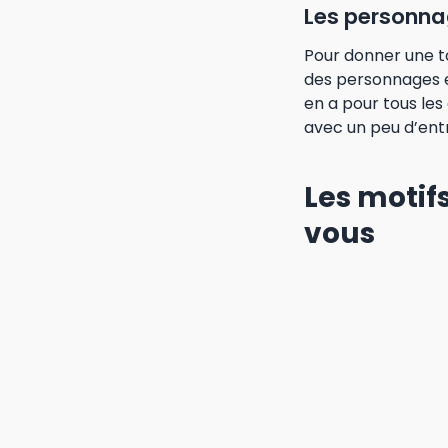
Les personnag
Pour donner une t
des personnages e
en a pour tous les
avec un peu d’entr
Les motifs
vous
Si vous avez envie 
vous. Laissez parl
les formes selon 
différentes techni
pochoirs.
Les effets sp