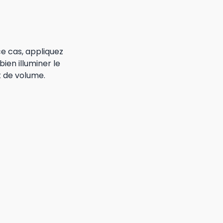
e cas, appliquez
ien illuminer le
t de volume.
nte foncée sur le
otre nez avec une
si
ez :