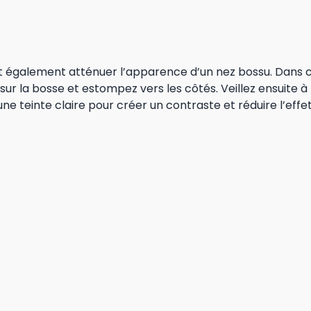
t également atténuer l’apparence d’un nez bossu. Dans c
sur la bosse et estompez vers les côtés. Veillez ensuite à b
ne teinte claire pour créer un contraste et réduire l’effe
ointu, vous pouvez adoucir ses traits en appliquant une tei
ant légèrement. N’oubliez pas d’illuminer les côtés de v
créer un bel équilibre.
es pour un contouring nez réus
seils supplémentaires pour maîtriser l’art du contouring n