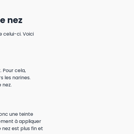
re nez
celui-ci. Voici
t. Pour cela,
 les narines.
e nez.
donc une teinte
lement à appliquer
nez est plus fin et