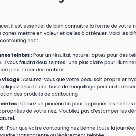
r, il est essentiel de bien connaître la forme de votre 
 zones mettre en valeur et celles à atténuer. Voici les d
 contouring nez :
nnes teintes :
Pour un résultat naturel, optez pour des te
. Il vous faudra deux teintes : une plus claire pour illumin
ncée pour créer des ombres.
 visage :
Assurez-vous que votre peau soit propre et hy
liquez ensuite une base de maquillage pour uniformiser 
ication des produits de contouring.
eintes :
Utilisez un pinceau fin pour appliquer les teintes 
appropriées de votre nez. N’oubliez pas d’estomper les d
aturel.
t :
Pour que votre contouring nez tienne toute la journée, 
poudre transparente ou légèrement teintée.