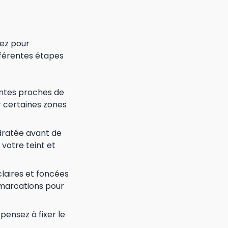
nez pour
ifférentes étapes
intes proches de
er certaines zones
dratée avant de
votre teint et
claires et foncées
émarcations pour
pensez à fixer le