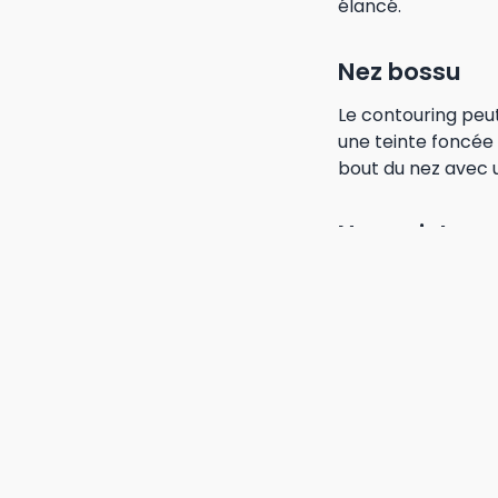
élancé.
Nez bossu
Le contouring peu
une teinte foncée 
bout du nez avec u
Nez pointu
Si votre nez est p
bout et en estomp
teinte claire pour 
Les astuc
Voici quelques con