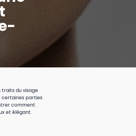
t
e-
traits du visage
r certaines parties
montrer comment
ux et élégant.