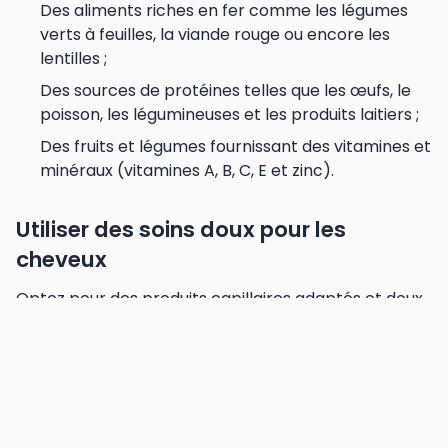
Des aliments riches en fer comme les légumes
verts à feuilles, la viande rouge ou encore les
lentilles ;
Des sources de protéines telles que les œufs, le
poisson, les légumineuses et les produits laitiers ;
Des fruits et légumes fournissant des vitamines et
minéraux (vitamines A, B, C, E et zinc).
Utiliser des soins doux pour les
cheveux
Optez pour des produits capillaires adaptés et doux,
sans sulfates ni parabènes. Évitez les traitements
chimiques agressifs (colorations, défrisages) et
limitez l’utilisation d’appareils chauffants (sèche-
cheveux, lisseur). Lors du brossage, utilisez une
brosse à poils souples pour éviter de casser ou
d’arracher les cheveux.