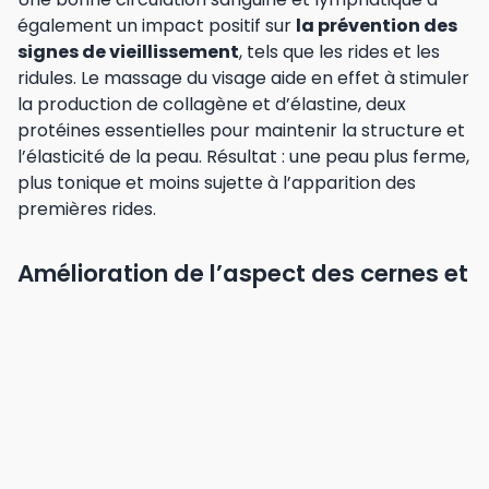
également un impact positif sur
la prévention des
signes de vieillissement
, tels que les rides et les
ridules. Le massage du visage aide en effet à stimuler
la production de collagène et d’élastine, deux
protéines essentielles pour maintenir la structure et
l’élasticité de la peau. Résultat : une peau plus ferme,
plus tonique et moins sujette à l’apparition des
premières rides.
Amélioration de l’aspect des cernes et
des poches sous les yeux
Le massage du visage peut également être
bénéfique pour
atténuer l’aspect des cernes et
des poches sous les yeux
, en favorisant la
circulation sanguine et lymphatique dans cette zone.
Les mouvements de drainage effectués lors du
massage aident à réduire les accumulations de