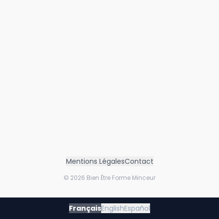
Mentions Légales
Contact
©
2026
Bien Être Forme Minceur
Français
English
Español