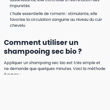
impuretés.
L’huile essentielle de romarin : stimulante, elle
favorise la circulation sanguine au niveau du cuir
chevelu.
Comment utiliser un
shampooing sec bio ?
Appliquer un shampoing sec bio est très simple et
ne demande que quelques minutes. Voici la méthode
à suivre :
Secouez le flacon pour bien répartir les poudres.
Séparez vos cheveux en sections pour faciliter
l’application.
Appliquez le produit en saupoudrant sur les