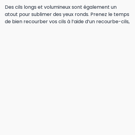
Des cils longs et volumineux sont également un
atout pour sublimer des yeux ronds. Prenez le temps
de bien recourber vos cils à l’aide d’un recourbe-cils,
puis appliquez une ou deux couches de mascara en
insistant sur les cils du coin externe pour accentuer
l’effet d’ouverture du regard. Vous pouvez
également ajouter quelques faux cils individuels au
niveau du coin externe pour un résultat encore plus
spectaculaire.
Astuces supplémentaires
pour compléter votre
maquillage
Outre ces étapes clés, voici quelques conseils
supplémentaires pour parfaire le maquillage de vos