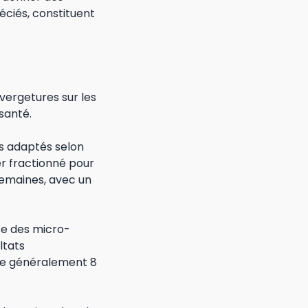
éciés, constituent
vergetures sur les
 santé.
pes adaptés selon
ser fractionné pour
semaines, avec un
se des micro-
ltats
te généralement 8