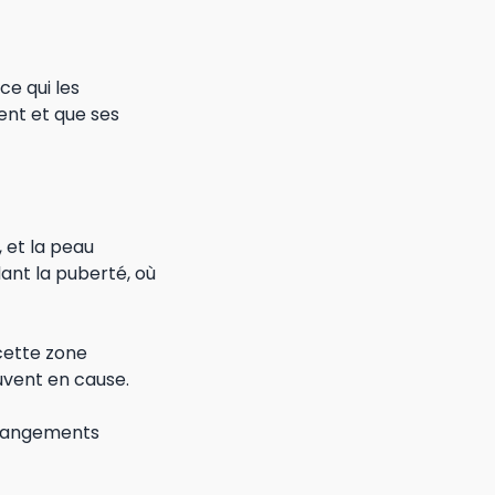
ce qui les
ent et que ses
 et la peau
dant la puberté, où
cette zone
uvent en cause.
 changements