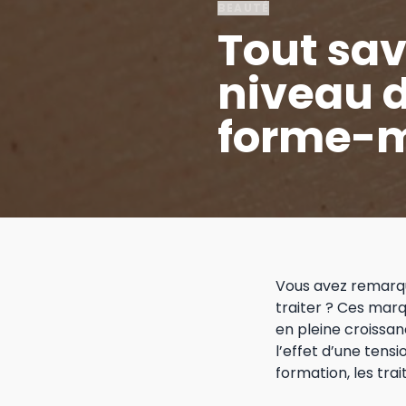
BEAUTÉ
Tout sav
niveau d
forme-m
Vous avez remarq
traiter ? Ces marq
en pleine croissan
l’effet d’une tens
formation, les tra